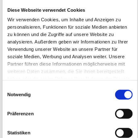
hinweisen.
Diese Webseite verwendet Cookies
Verpflichtungen zur Entfernung oder
Wir verwenden Cookies, um Inhalte und Anzeigen zu
Sperrung der Nutzung von Informationen
personalisieren, Funktionen für soziale Medien anbieten
nach den allgemeinen
zu können und die Zugriffe auf unsere Website zu
Gesetzen bleiben hiervon unberührt. Eine
analysieren. Außerdem geben wir Informationen zu Ihrer
diesbezügliche Haftung ist jedoch erst ab
Verwendung unserer Website an unsere Partner für
dem Zeitpunkt der
soziale Medien, Werbung und Analysen weiter. Unsere
Kenntnis einer konkreten Rechtsverletzung
Partner führen diese Informationen möglicherweise mit
möglich. Bei Bekanntwerden von
weiteren Daten zusammen, die Sie ihnen bereitgestellt
entsprechenden
haben oder die sie im Rahmen Ihrer Nutzung der Dienste
Rechtsverletzungen werden wir diese Inhalte
gesammelt haben.
Einwilligungsauswahl
umgehend entfernen.
Notwendig
Haftung für Links
Unser Angebot enthält Links zu externen
Präferenzen
Websites Dritter, auf deren Inhalte wir
keinen Einfluss haben.
Deshalb können wir für diese fremden
Statistiken