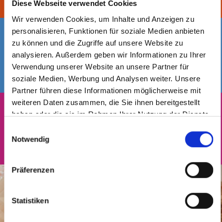
Diese Webseite verwendet Cookies
0176 - 226 336 04
Wir verwenden Cookies, um Inhalte und Anzeigen zu
personalisieren, Funktionen für soziale Medien anbieten
zu können und die Zugriffe auf unsere Website zu
analysieren. Außerdem geben wir Informationen zu Ihrer
Verwendung unserer Website an unsere Partner für
Adresse
soziale Medien, Werbung und Analysen weiter. Unsere
Mühlenweg 6 | 49699 Lindern
Partner führen diese Informationen möglicherweise mit
weiteren Daten zusammen, die Sie ihnen bereitgestellt
haben oder die sie im Rahmen Ihrer Nutzung der Dienste
gesammelt haben.
Einwilligungsauswahl
Notwendig
Mail
info(a)alte-molkerei-lindern.de
Präferenzen
P
e
K
Z
r
o
Statistiken
i
s
n
Z
m
o
t